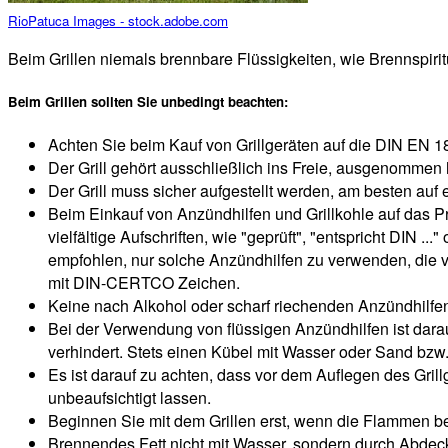
RioPatuca Images - stock.adobe.com
Beim Grillen niemals brennbare Flüssigkeiten, wie Brennspiri
Beim Grillen sollten Sie unbedingt beachten:
Achten Sie beim Kauf von Grillgeräten auf die DIN EN 1
Der Grill gehört ausschließlich ins Freie, ausgenommen h
Der Grill muss sicher aufgestellt werden, am besten a
Beim Einkauf von Anzündhilfen und Grillkohle auf das P
vielfältige Aufschriften, wie "geprüft", "entspricht DIN ...
empfohlen, nur solche Anzündhilfen zu verwenden, die vo
mit DIN-CERTCO Zeichen.
Keine nach Alkohol oder scharf riechenden Anzündhilfen
Bei der Verwendung von flüssigen Anzündhilfen ist dara
verhindert. Stets einen Kübel mit Wasser oder Sand bz
Es ist darauf zu achten, dass vor dem Auflegen des Grill
unbeaufsichtigt lassen.
Beginnen Sie mit dem Grillen erst, wenn die Flammen be
Brennendes Fett nicht mit Wasser, sondern durch Abdec