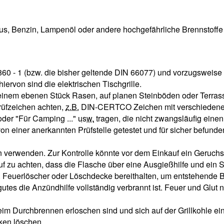
tus, Benzin, Lampenöl oder andere hochgefährliche Brennstoffe
860 - 1 (bzw. die bisher geltende DIN 66077) und vorzugsweis
iervon sind die elektrischen Tischgrille.
uf einem ebenen Stück Rasen, auf planen Steinböden oder Terra
rüfzeichen achten,
z.B.
DIN-CERTCO Zeichen mit verschiedenen
" oder "Für Camping ..."
usw.
tragen, die nicht zwangsläufig einen
n einer anerkannten Prüfstelle getestet und für sicher befund
 verwenden. Zur Kontrolle könnte vor dem Einkauf ein Geruchs
uf zu achten, dass die Flasche über eine Ausgießhilfe und ein 
w. Feuerlöscher oder Löschdecke bereithalten, um entstehende
gutes die Anzündhilfe vollständig verbrannt ist. Feuer und Glut
im Durchbrennen erloschen sind und sich auf der Grillkohle ei
ken löschen.