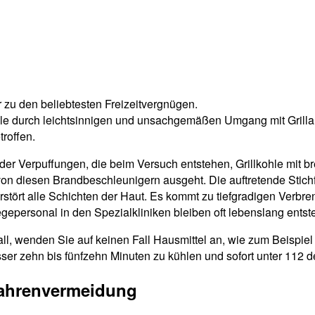
 zu den beliebtesten Freizeitvergnügen.
älle durch leichtsinnigen und unsachgemäßen Umgang mit Grill
troffen.
r Verpuffungen, die beim Versuch entstehen, Grillkohle mit br
on diesen Brandbeschleunigern ausgeht. Die auftretende Stichfl
erstört alle Schichten der Haut. Es kommt zu tiefgradigen Verbr
epersonal in den Spezialkliniken bleiben oft lebenslang entst
ll, wenden Sie auf keinen Fall Hausmittel an, wie zum Beispie
er zehn bis fünfzehn Minuten zu kühlen und sofort unter 112 d
efahrenvermeidung