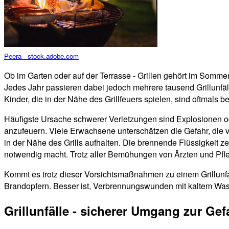
Peera - stock.adobe.com
Ob im Garten oder auf der Terrasse - Grillen gehört im Sommer
Jedes Jahr passieren dabei jedoch mehrere tausend Grillunf
Kinder, die in der Nähe des Grillfeuers spielen, sind oftmals be
Häufigste Ursache schwerer Verletzungen sind Explosionen ode
anzufeuern. Viele Erwachsene unterschätzen die Gefahr, die v
in der Nähe des Grills aufhalten. Die brennende Flüssigkeit z
notwendig macht. Trotz aller Bemühungen von Ärzten und Pfleg
Kommt es trotz dieser Vorsichtsmaßnahmen zu einem Grillunfa
Brandopfern. Besser ist, Verbrennungswunden mit kaltem Wass
Grillunfälle - sicherer Umgang zur G